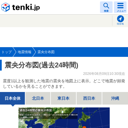
tenki.jp
検索
メニュー
現在地
トップ
地震情報
震央分布図
震央分布図(過去24時間)
2026年08月09日10:30現在
震度1以上を観測した地震の震央を地図上に表示。どこで地震が頻発
しているかを見ることができます。
日本全体
北日本
東日本
西日本
沖縄