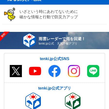
いざという時にあわてないために
確かな情報と行動で防災力アップ
雨雲レーダーで雨を回避！
tenki.jp公式 天気予報アプリ
tenki.jp公式SNS
tenki.jp公式アプリ