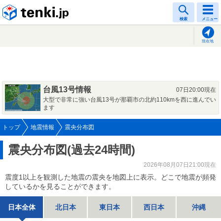
tenki.jp
検索
メニュー
現在地
台風13号情報
07日20:00現在
大型で非常に強い台風13号が那覇市の北約110kmを西に進んでい
ます
トップ
地震情報
震央分布図
震央分布図(過去24時間)
2026年08月07日21:00現在
震度1以上を観測した地震の震央を地図上に表示。どこで地震が頻発
しているかを見ることができます。
日本全体
北日本
東日本
西日本
沖縄