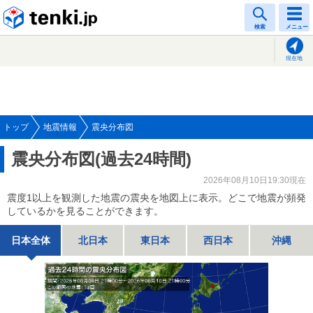
tenki.jp
検索
メニュー
現在地
トップ
地震情報
震央分布図
震央分布図(過去24時間)
2026年08月10日19:30現在
震度1以上を観測した地震の震央を地図上に表示。どこで地震が頻発
しているかを見ることができます。
日本全体
北日本
東日本
西日本
沖縄