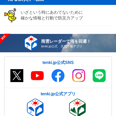
いざという時にあわてないために
確かな情報と行動で防災力アップ
雨雲レーダーで雨を回避！
tenki.jp公式 天気予報アプリ
tenki.jp公式SNS
tenki.jp公式アプリ