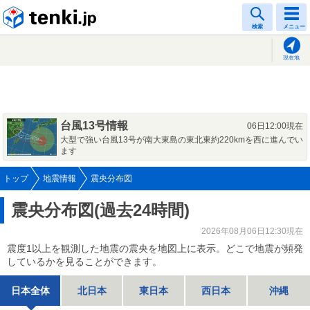
tenki.jp
検索
メニュー
現在地
台風13号情報
06日12:00現在
大型で強い台風13号が南大東島の東北東約220kmを西に進んでい
ます
トップ
地震情報
震央分布図
震央分布図(過去24時間)
2026年08月06日12:30現在
震度1以上を観測した地震の震央を地図上に表示。どこで地震が頻発
しているかを見ることができます。
日本全体
北日本
東日本
西日本
沖縄