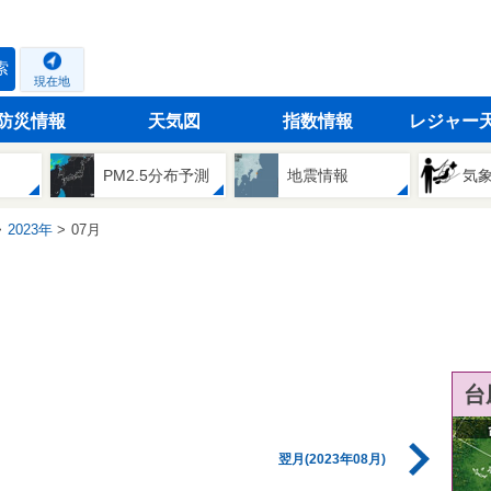
索
現在地
防災情報
天気図
指数情報
レジャー
PM2.5分布予測
地震情報
気
2023年
07月
台
翌月(2023年08月)