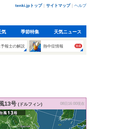
tenki.jpトップ
｜
サイトマップ
｜
ヘルプ
天気
季節特集
天気ニュース
象予報士の解説
熱中症情報
注目
風13号
(ドルフィン)
08日16:00現在