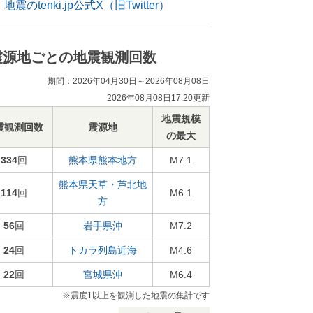
地震のtenki.jp公式X（旧Twitter）
震源地ごとの地震観測回数
期間：2026年04月30日～2026年08月08日
2026年08月08日17:20更新
地震規模
震観測回数
震源地
の最大
334
回
熊本県熊本地方
M7.1
熊本県天草・芦北地
114
回
M6.1
方
56
回
岩手県沖
M7.2
24
回
トカラ列島近海
M4.6
22
回
宮城県沖
M6.4
※震度1以上を観測した地震の集計です