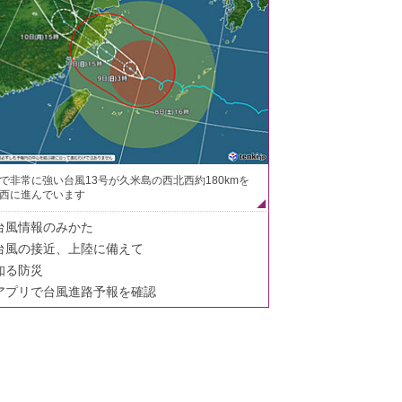
で非常に強い台風13号が久米島の西北西約180kmを
西に進んでいます
台風情報のみかた
台風の接近、上陸に備えて
知る防災
アプリで台風進路予報を確認