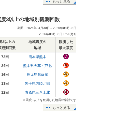
もっと見る
震度3以上の地域別観測回数
期間：2026年04月30日～2026年08月08日
2026年08月08日17:20更新
度3以上の
地域震度の
観測した
震観測回数
地域
最大震度
72
回
熊本県熊本
24
回
熊本県天草・芦北
16
回
鹿児島県薩摩
13
回
岩手県内陸北部
12
回
青森県三八上北
※震度3以上を観測した地震の集計です
もっと見る