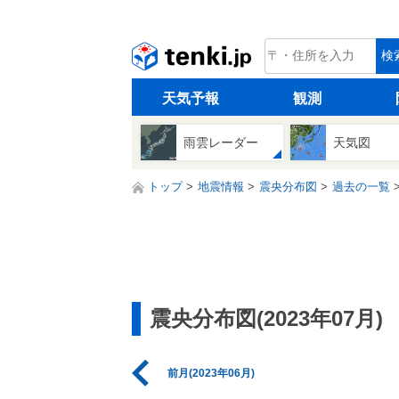
tenki.jp
検
天気予報
観測
雨雲レーダー
天気図
トップ
地震情報
震央分布図
過去の一覧
震央分布図(2023年07月)
前月(2023年06月)