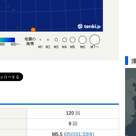
120
回
9
回
M5.5
(
05日01:33頃
)