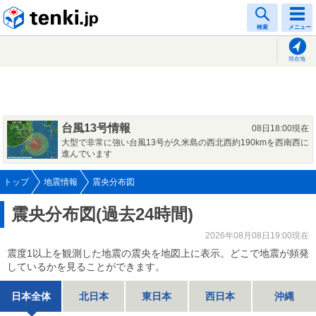
tenki.jp
検索
メニュー
現在地
台風13号情報
08日18:00現在
大型で非常に強い台風13号が久米島の西北西約190kmを西南西に
進んでいます
トップ
地震情報
震央分布図
震央分布図(過去24時間)
2026年08月08日19:00現在
震度1以上を観測した地震の震央を地図上に表示。どこで地震が頻発
しているかを見ることができます。
日本全体
北日本
東日本
西日本
沖縄