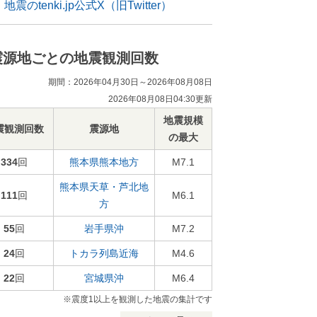
地震のtenki.jp公式X（旧Twitter）
震源地ごとの地震観測回数
期間：2026年04月30日～2026年08月08日
2026年08月08日04:30更新
地震規模
震観測回数
震源地
の最大
334
回
熊本県熊本地方
M7.1
熊本県天草・芦北地
111
回
M6.1
方
55
回
岩手県沖
M7.2
24
回
トカラ列島近海
M4.6
22
回
宮城県沖
M6.4
※震度1以上を観測した地震の集計です