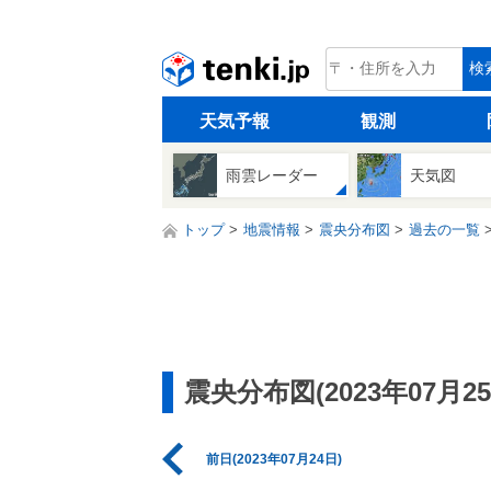
tenki.jp
検
天気予報
観測
雨雲レーダー
天気図
トップ
地震情報
震央分布図
過去の一覧
震央分布図(2023年07月25
前日(2023年07月24日)