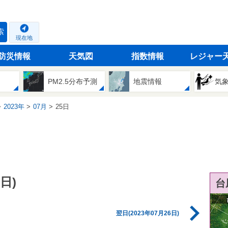
索
現在地
防災情報
天気図
指数情報
レジャー
PM2.5分布予測
地震情報
気
2023年
07月
25日
日)
台
翌日(2023年07月26日)