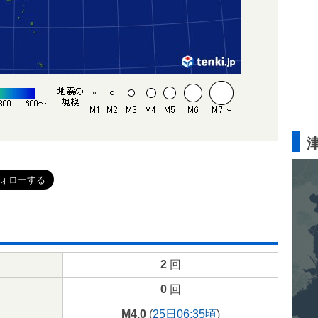
2
回
0
回
M4.0
(
25日06:35頃
)