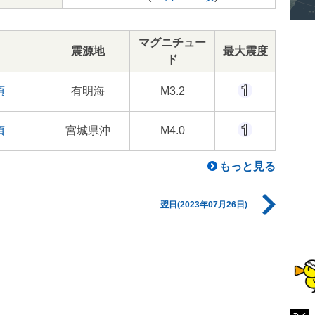
マグニチュー
震源地
最大震度
ド
頃
有明海
M3.2
頃
宮城県沖
M4.0
もっと見る
翌日(2023年07月26日)