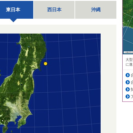
東日本
西日本
沖縄
大型
に進