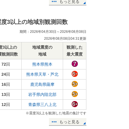
もっと見る
震度3以上の地域別観測回数
期間：2026年04月30日～2026年08月08日
2026年08月08日04:31更新
度3以上の
地域震度の
観測した
震観測回数
地域
最大震度
72
回
熊本県熊本
24
回
熊本県天草・芦北
16
回
鹿児島県薩摩
13
回
岩手県内陸北部
12
回
青森県三八上北
※震度3以上を観測した地震の集計です
もっと見る