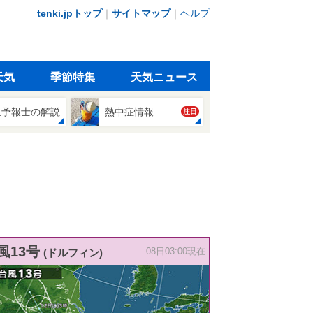
tenki.jpトップ
｜
サイトマップ
｜
ヘルプ
天気
季節特集
天気ニュース
象予報士の解説
熱中症情報
注目
風13号
(ドルフィン)
08日03:00現在