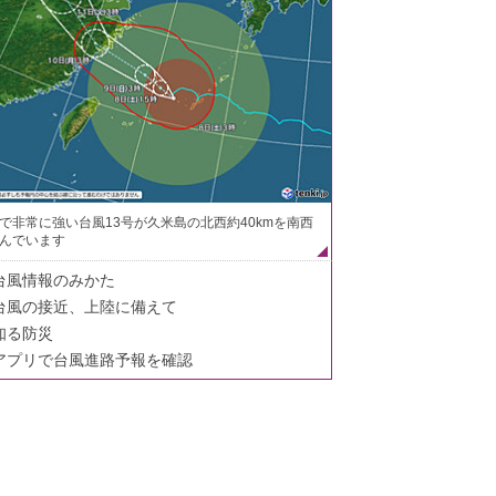
で非常に強い台風13号が久米島の北西約40kmを南西
んでいます
台風情報のみかた
台風の接近、上陸に備えて
知る防災
アプリで台風進路予報を確認