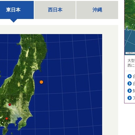
東日本
西日本
沖縄
大型
西に