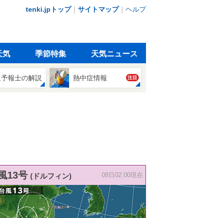
tenki.jpトップ
｜
サイトマップ
｜
ヘルプ
天気
季節特集
天気ニュース
象予報士の解説
熱中症情報
注目
風13号
(ドルフィン)
08日02:00現在