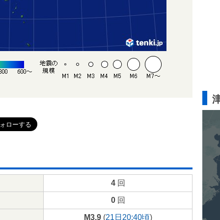
4
回
0
回
M3.9
(
21日20:40頃
)