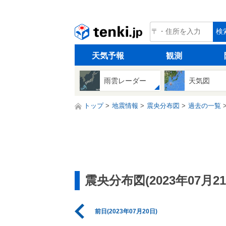
tenki.jp
検
天気予報
観測
雨雲レーダー
天気図
トップ
地震情報
震央分布図
過去の一覧
震央分布図(2023年07月21
前日(2023年07月20日)