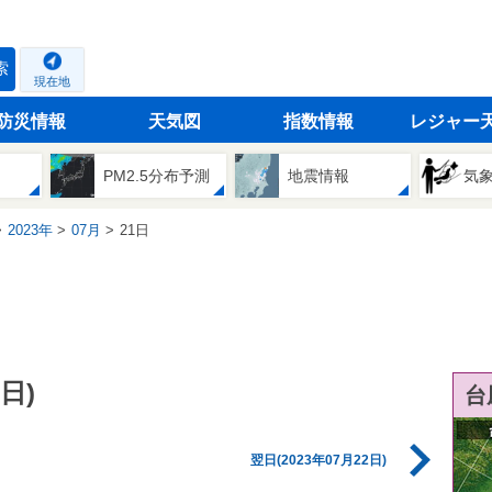
索
現在地
防災情報
天気図
指数情報
レジャー
PM2.5分布予測
地震情報
気
2023年
07月
21日
日)
台
翌日(2023年07月22日)