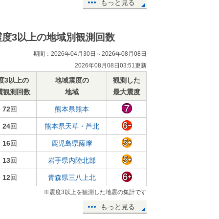
もっと見る
震度3以上の地域別観測回数
期間：2026年04月30日～2026年08月08日
2026年08月08日03:51更新
度3以上の
地域震度の
観測した
震観測回数
地域
最大震度
72
回
熊本県熊本
24
回
熊本県天草・芦北
16
回
鹿児島県薩摩
13
回
岩手県内陸北部
12
回
青森県三八上北
※震度3以上を観測した地震の集計です
もっと見る