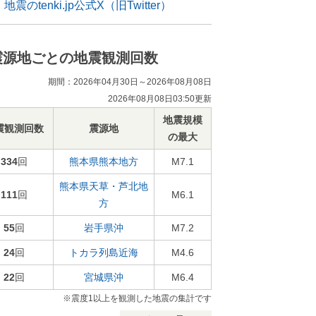
地震のtenki.jp公式X（旧Twitter）
震源地ごとの地震観測回数
期間：2026年04月30日～2026年08月08日
2026年08月08日03:50更新
地震規模
震観測回数
震源地
の最大
334
回
熊本県熊本地方
M7.1
熊本県天草・芦北地
111
回
M6.1
方
55
回
岩手県沖
M7.2
24
回
トカラ列島近海
M4.6
22
回
宮城県沖
M6.4
※震度1以上を観測した地震の集計です