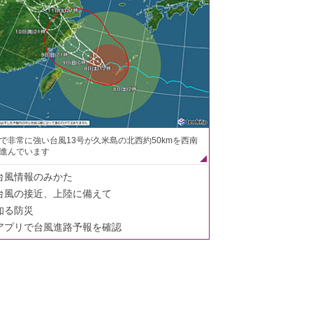
で非常に強い台風13号が久米島の北西約50kmを西南
進んでいます
台風情報のみかた
台風の接近、上陸に備えて
知る防災
アプリで台風進路予報を確認