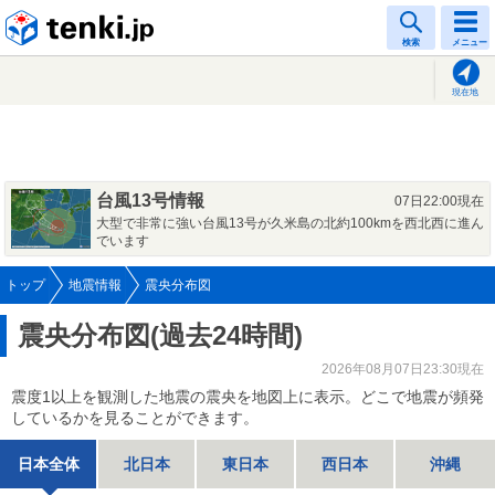
tenki.jp
検索
メニュー
現在地
台風13号情報
07日22:00現在
大型で非常に強い台風13号が久米島の北約100kmを西北西に進ん
でいます
トップ
地震情報
震央分布図
震央分布図(過去24時間)
2026年08月07日23:30現在
震度1以上を観測した地震の震央を地図上に表示。どこで地震が頻発
しているかを見ることができます。
日本全体
北日本
東日本
西日本
沖縄