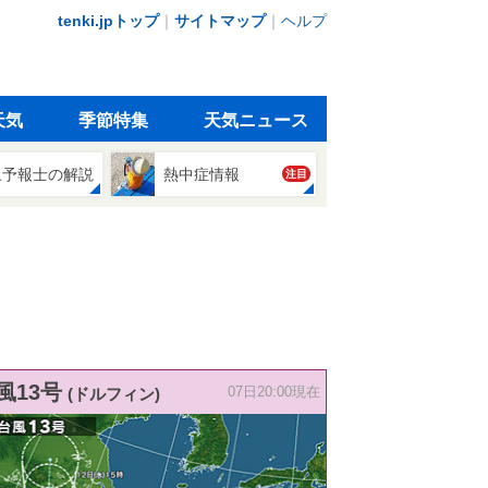
tenki.jpトップ
｜
サイトマップ
｜
ヘルプ
天気
季節特集
天気ニュース
象予報士の解説
熱中症情報
注目
風13号
(ドルフィン)
07日20:00現在