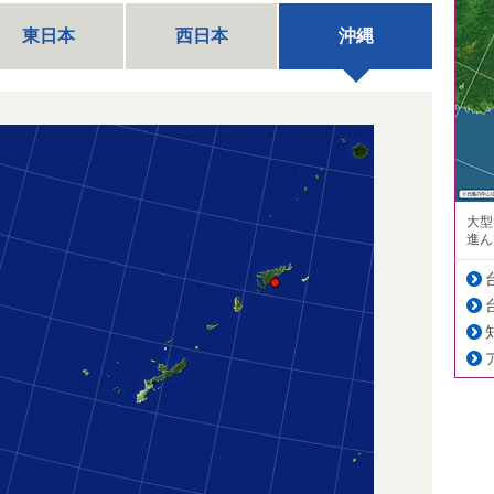
東日本
西日本
沖縄
大型
進ん