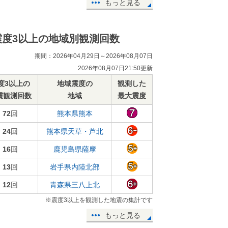
もっと見る
震度3以上の地域別観測回数
期間：2026年04月29日～2026年08月07日
2026年08月07日21:50更新
度3以上の
地域震度の
観測した
震観測回数
地域
最大震度
72
回
熊本県熊本
24
回
熊本県天草・芦北
16
回
鹿児島県薩摩
13
回
岩手県内陸北部
12
回
青森県三八上北
※震度3以上を観測した地震の集計です
もっと見る