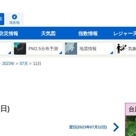
索
現在地
防災情報
天気図
指数情報
レジャー
PM2.5分布予測
地震情報
気
2023年
07月
11日
日)
台
翌日(2023年07月12日)