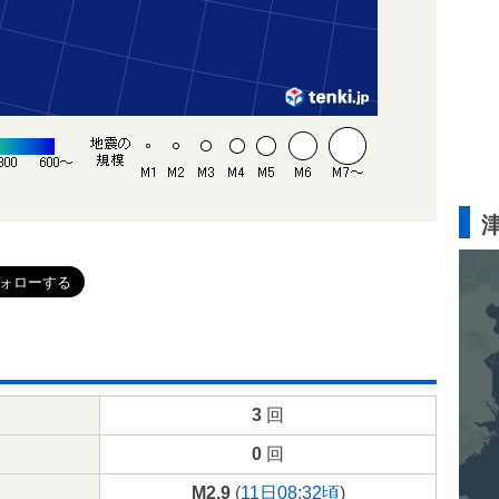
3
回
0
回
M2.9
(
11日08:32頃
)