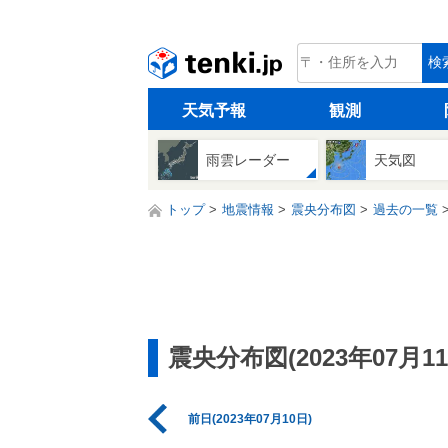
tenki.jp
検
天気予報
観測
雨雲レーダー
天気図
トップ
地震情報
震央分布図
過去の一覧
震央分布図(2023年07月11
前日(2023年07月10日)