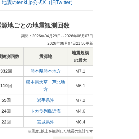
地震のtenki.jp公式X（旧Twitter）
震源地ごとの地震観測回数
期間：2026年04月29日～2026年08月07日
2026年08月07日21:50更新
地震規模
震観測回数
震源地
の最大
332
回
熊本県熊本地方
M7.1
熊本県天草・芦北地
110
回
M6.1
方
55
回
岩手県沖
M7.2
24
回
トカラ列島近海
M4.6
22
回
宮城県沖
M6.4
※震度1以上を観測した地震の集計です