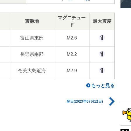
マグニチュー
震源地
最大震度
ド
富山県東部
M2.6
長野県南部
M2.2
奄美大島近海
M2.9
もっと見る
翌日(2023年07月12日)