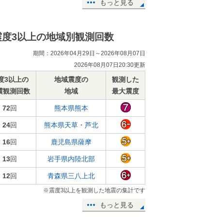
もっと見る
震度3以上の地域別観測回数
期間：2026年04月29日～2026年08月07日
2026年08月07日20:30更新
度3以上の
地域震度の
観測した
震観測回数
地域
最大震度
72
回
熊本県熊本
24
回
熊本県天草・芦北
16
回
鹿児島県薩摩
13
回
岩手県内陸北部
12
回
青森県三八上北
※震度3以上を観測した地震の集計です
もっと見る