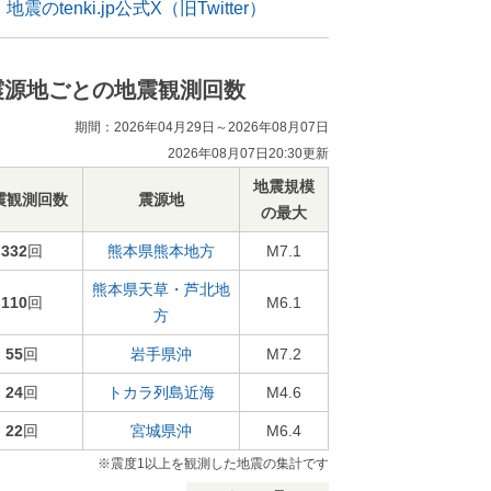
地震のtenki.jp公式X（旧Twitter）
震源地ごとの地震観測回数
期間：2026年04月29日～2026年08月07日
2026年08月07日20:30更新
地震規模
震観測回数
震源地
の最大
332
回
熊本県熊本地方
M7.1
熊本県天草・芦北地
110
回
M6.1
方
55
回
岩手県沖
M7.2
24
回
トカラ列島近海
M4.6
22
回
宮城県沖
M6.4
※震度1以上を観測した地震の集計です