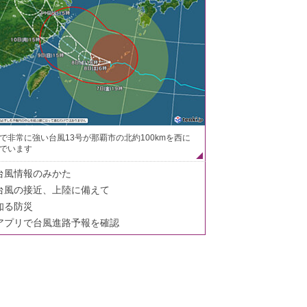
で非常に強い台風13号が那覇市の北約100kmを西に
でいます
台風情報のみかた
台風の接近、上陸に備えて
知る防災
アプリで台風進路予報を確認