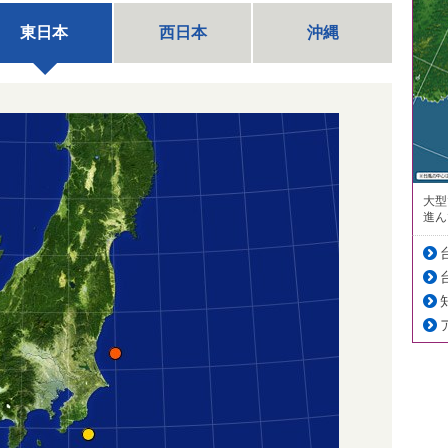
東日本
西日本
沖縄
大型
進ん