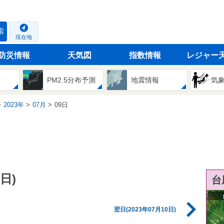
索
現在地
防災情報
天気図
指数情報
レジャー
PM2.5分布予測
地震情報
気
2023年
07月
09日
日)
台
翌日(2023年07月10日)