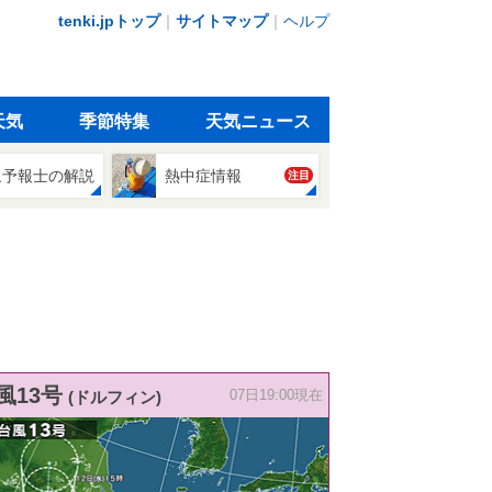
tenki.jpトップ
｜
サイトマップ
｜
ヘルプ
天気
季節特集
天気ニュース
象予報士の解説
熱中症情報
注目
風13号
(ドルフィン)
07日19:00現在