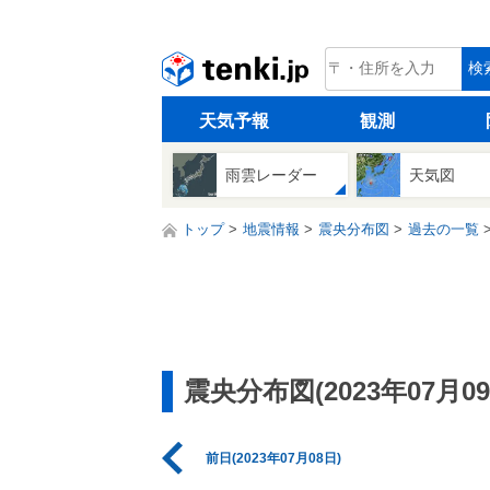
tenki.jp
検
天気予報
観測
雨雲レーダー
天気図
トップ
地震情報
震央分布図
過去の一覧
震央分布図(2023年07月09
前日(2023年07月08日)