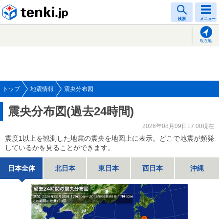
tenki.jp
検索
メニュー
現在地
トップ
地震情報
震央分布図
震央分布図(過去24時間)
2026年08月09日17:00現在
震度1以上を観測した地震の震央を地図上に表示。どこで地震が頻発
しているかを見ることができます。
日本全体
北日本
東日本
西日本
沖縄