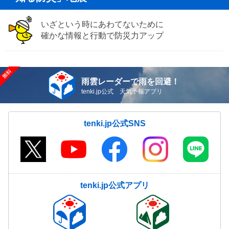
いざという時にあわてないために
確かな情報と行動で防災力アップ
雨雲レーダーで雨を回避！
tenki.jp公式 天気予報アプリ
tenki.jp公式SNS
tenki.jp公式アプリ