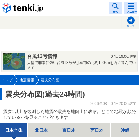
tenki.jp
検索
メニュー
現在地
台風13号情報
07日19:00現在
大型で非常に強い台風13号が那覇市の北約100kmを西に進んでい
ます
トップ
地震情報
震央分布図
震央分布図(過去24時間)
2026年08月07日20:00現在
震度1以上を観測した地震の震央を地図上に表示。どこで地震が頻発
しているかを見ることができます。
日本全体
北日本
東日本
西日本
沖縄