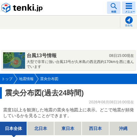
tenki.jp
検索
メニュー
現在地
台風13号情報
08日15:00現在
大型で非常に強い台風13号が久米島の西北西約170kmを西に進ん
でいます
トップ
地震情報
震央分布図
震央分布図(過去24時間)
2026年08月08日16:00現在
震度1以上を観測した地震の震央を地図上に表示。どこで地震が頻発
しているかを見ることができます。
日本全体
北日本
東日本
西日本
沖縄