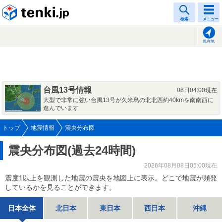
tenki.jp
検索
メニュー
現在地
台風13号情報
08日04:00現在
大型で非常に強い台風13号が久米島の北北西約40kmを南南西に
進んでいます
トップ
地震情報
震央分布図
震央分布図(過去24時間)
2026年08月08日05:00現在
震度1以上を観測した地震の震央を地図上に表示。どこで地震が頻発
しているかを見ることができます。
日本全体
北日本
東日本
西日本
沖縄