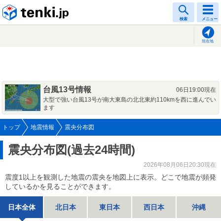
tenki.jp
検索
メニュー
現在地
台風13号情報
06日19:00現在
大型で強い台風13号が南大東島の北北東約110kmを西に進んでい
ます
トップ
地震情報
震央分布図
震央分布図(過去24時間)
2026年08月06日20:30現在
震度1以上を観測した地震の震央を地図上に表示。どこで地震が頻発
しているかを見ることができます。
日本全体
北日本
東日本
西日本
沖縄