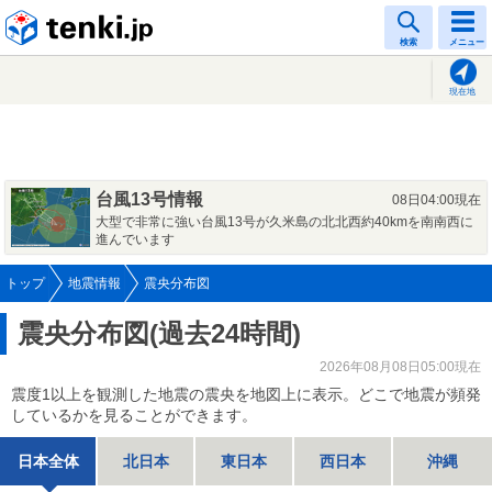
tenki.jp
検索
メニュー
現在地
台風13号情報
08日04:00現在
大型で非常に強い台風13号が久米島の北北西約40kmを南南西に
進んでいます
トップ
地震情報
震央分布図
震央分布図(過去24時間)
2026年08月08日05:00現在
震度1以上を観測した地震の震央を地図上に表示。どこで地震が頻発
しているかを見ることができます。
日本全体
北日本
東日本
西日本
沖縄