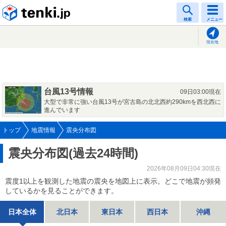
tenki.jp
検索
メニュー
現在地
台風13号情報
09日03:00現在
大型で非常に強い台風13号が宮古島の北北西約290kmを西北西に
進んでいます
トップ
地震情報
震央分布図
震央分布図(過去24時間)
2026年08月09日04:30現在
震度1以上を観測した地震の震央を地図上に表示。どこで地震が頻発
しているかを見ることができます。
日本全体
北日本
東日本
西日本
沖縄