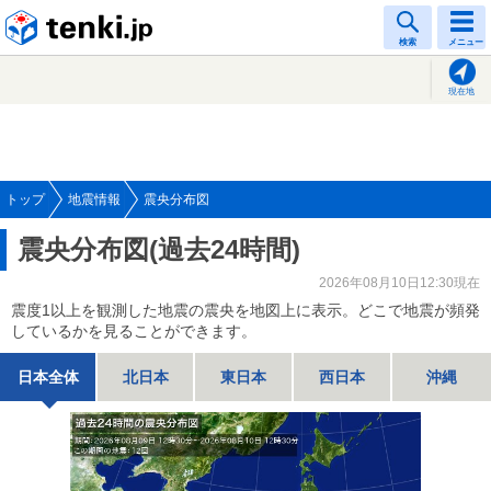
tenki.jp
検索
メニュー
現在地
トップ
地震情報
震央分布図
震央分布図(過去24時間)
2026年08月10日12:30現在
震度1以上を観測した地震の震央を地図上に表示。どこで地震が頻発
しているかを見ることができます。
日本全体
北日本
東日本
西日本
沖縄