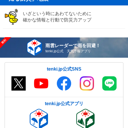
いざという時にあわてないために
確かな情報と行動で防災力アップ
雨雲レーダーで雨を回避！
tenki.jp公式 天気予報アプリ
tenki.jp公式SNS
tenki.jp公式アプリ