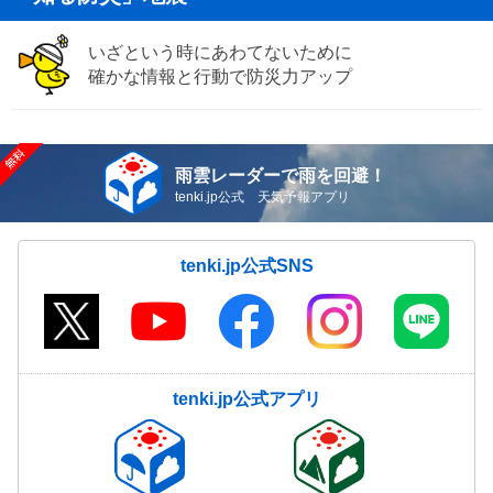
いざという時にあわてないために
確かな情報と行動で防災力アップ
雨雲レーダーで雨を回避！
tenki.jp公式 天気予報アプリ
tenki.jp公式SNS
tenki.jp公式アプリ