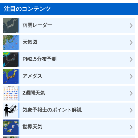
注目のコンテンツ
雨雲レーダー
天気図
PM2.5分布予測
アメダス
2週間天気
気象予報士のポイント解説
世界天気