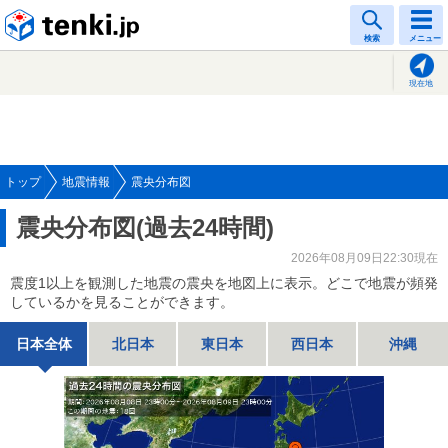
tenki.jp
検索
メニュー
現在地
トップ
地震情報
震央分布図
震央分布図(過去24時間)
2026年08月09日22:30現在
震度1以上を観測した地震の震央を地図上に表示。どこで地震が頻発
しているかを見ることができます。
日本全体
北日本
東日本
西日本
沖縄