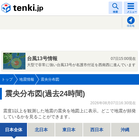
tenki.jp
検索
メニュー
現在地
台風13号情報
07日15:00現在
大型で非常に強い台風13号が名護市付近を西南西に進んでいます
トップ
地震情報
震央分布図
震央分布図(過去24時間)
2026年08月07日16:30現在
震度1以上を観測した地震の震央を地図上に表示。どこで地震が頻発
しているかを見ることができます。
日本全体
北日本
東日本
西日本
沖縄