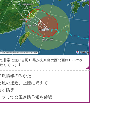
で非常に強い台風13号が久米島の西北西約160kmを
進んでいます
台風情報のみかた
台風の接近、上陸に備えて
知る防災
アプリで台風進路予報を確認