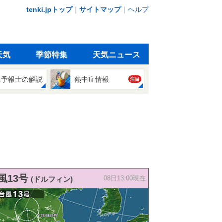
tenki.jpトップ
｜
サイトマップ
｜
ヘルプ
天気
季節特集
天気ニュース
象予報士の解説
熱中症情報
注目
風13号
(ドルフィン)
08日13:00現在