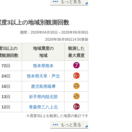
もっと見る
震度3以上の地域別観測回数
期間：2026年04月30日～2026年08月08日
2026年08月08日14:50更新
度3以上の
地域震度の
観測した
震観測回数
地域
最大震度
72
回
熊本県熊本
24
回
熊本県天草・芦北
16
回
鹿児島県薩摩
13
回
岩手県内陸北部
12
回
青森県三八上北
※震度3以上を観測した地震の集計です
もっと見る