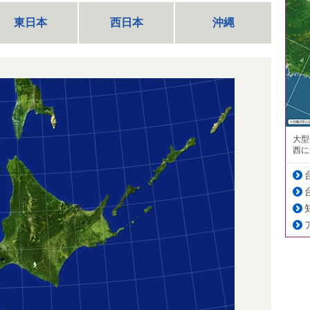
東日本
西日本
沖縄
大型
西に