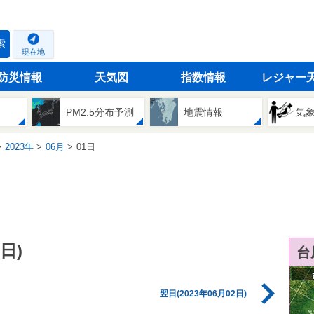
索
現在地
防災情報
天気図
指数情報
レジャー
PM2.5分布予測
地震情報
気
2023年
06月
01日
日)
台
翌日(2023年06月02日)