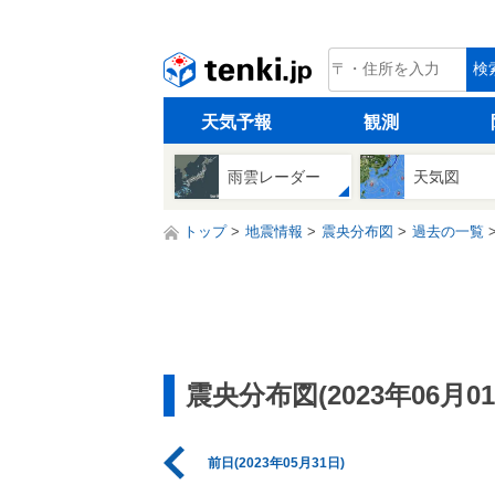
tenki.jp
検
天気予報
観測
雨雲レーダー
天気図
トップ
地震情報
震央分布図
過去の一覧
震央分布図(2023年06月01
前日(2023年05月31日)