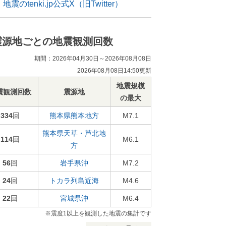
地震のtenki.jp公式X（旧Twitter）
震源地ごとの地震観測回数
期間：2026年04月30日～2026年08月08日
2026年08月08日14:50更新
地震規模
震観測回数
震源地
の最大
334
回
熊本県熊本地方
M7.1
熊本県天草・芦北地
114
回
M6.1
方
56
回
岩手県沖
M7.2
24
回
トカラ列島近海
M4.6
22
回
宮城県沖
M6.4
※震度1以上を観測した地震の集計です