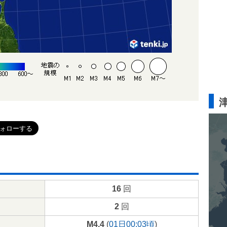
16
回
2
回
M4.4
(
01日00:03頃
)