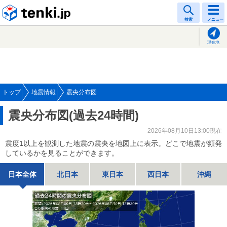
tenki.jp
検索
メニュー
現在地
トップ
地震情報
震央分布図
震央分布図(過去24時間)
2026年08月10日13:00現在
震度1以上を観測した地震の震央を地図上に表示。どこで地震が頻発
しているかを見ることができます。
日本全体
北日本
東日本
西日本
沖縄