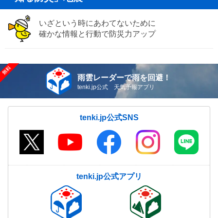
いざという時にあわてないために
確かな情報と行動で防災力アップ
雨雲レーダーで雨を回避！
tenki.jp公式 天気予報アプリ
tenki.jp公式SNS
tenki.jp公式アプリ