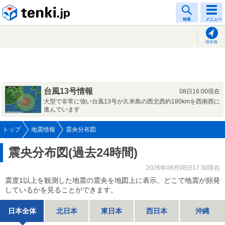
tenki.jp
検索
メニュー
現在地
台風13号情報
08日16:00現在
大型で非常に強い台風13号が久米島の西北西約180kmを西南西に
進んでいます
トップ
地震情報
震央分布図
震央分布図(過去24時間)
2026年08月08日17:30現在
震度1以上を観測した地震の震央を地図上に表示。どこで地震が頻発
しているかを見ることができます。
日本全体
北日本
東日本
西日本
沖縄