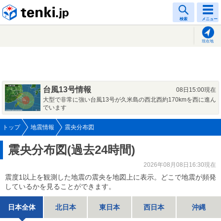
tenki.jp
検索
メニュー
現在地
台風13号情報
08日15:00現在
大型で非常に強い台風13号が久米島の西北西約170kmを西に進ん
でいます
トップ
地震情報
震央分布図
震央分布図(過去24時間)
2026年08月08日16:30現在
震度1以上を観測した地震の震央を地図上に表示。どこで地震が頻発
しているかを見ることができます。
日本全体
北日本
東日本
西日本
沖縄