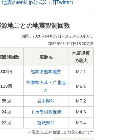
地震のtenki.jp公式X（旧Twitter）
震源地ごとの地震観測回数
期間：2026年04月29日～2026年08月07日
2026年08月07日18:20更新
地震規模
震観測回数
震源地
の最大
332
回
熊本県熊本地方
M7.1
熊本県天草・芦北地
110
回
M6.1
方
55
回
岩手県沖
M7.2
24
回
トカラ列島近海
M4.6
22
回
宮城県沖
M6.4
※震度1以上を観測した地震の集計です