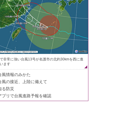
で非常に強い台風13号が名護市の北約30kmを西に進
います
台風情報のみかた
台風の接近、上陸に備えて
知る防災
アプリで台風進路予報を確認