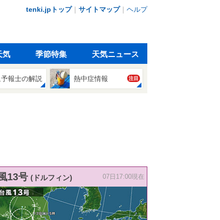
tenki.jpトップ
｜
サイトマップ
｜
ヘルプ
天気
季節特集
天気ニュース
象予報士の解説
熱中症情報
注目
風13号
(ドルフィン)
07日17:00現在