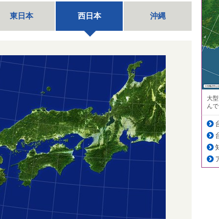
東日本
西日本
沖縄
大型
んで