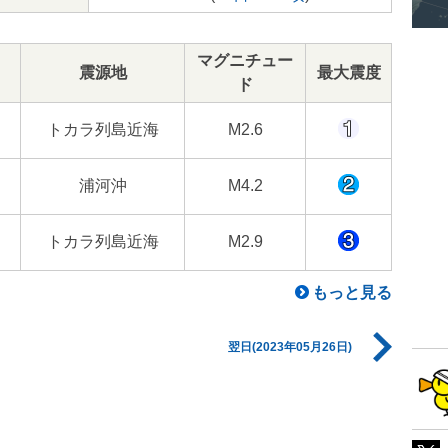
マグニチュー
震源地
最大震度
ド
トカラ列島近海
M2.6
浦河沖
M4.2
トカラ列島近海
M2.9
もっと見る
翌日(2023年05月26日)