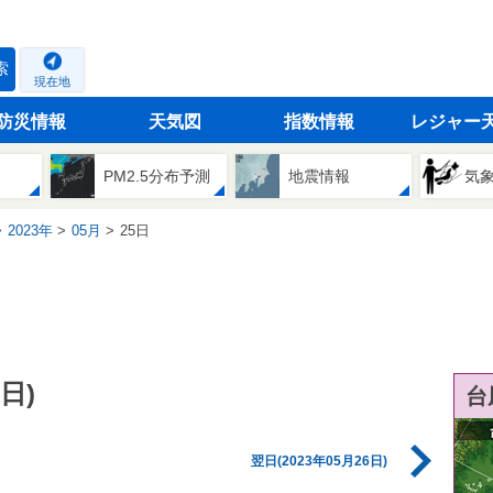
索
現在地
防災情報
天気図
指数情報
レジャー
PM2.5分布予測
地震情報
気
2023年
05月
25日
日)
台
翌日(2023年05月26日)