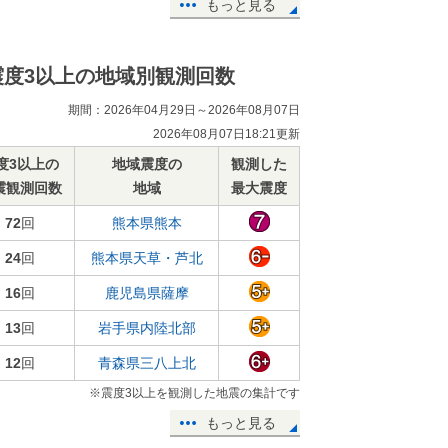
もっと見る
震度3以上の地域別観測回数
期間：2026年04月29日～2026年08月07日
2026年08月07日18:21更新
度3以上の
地域震度の
観測した
震観測回数
地域
最大震度
72
回
熊本県熊本
24
回
熊本県天草・芦北
16
回
鹿児島県薩摩
13
回
岩手県内陸北部
12
回
青森県三八上北
※震度3以上を観測した地震の集計です
もっと見る