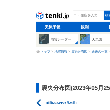
tenki.jp
検
天気予報
観測
雨雲レーダー
天気図
トップ
地震情報
震央分布図
過去の一覧
震央分布図(2023年05月25
前日(2023年05月24日)