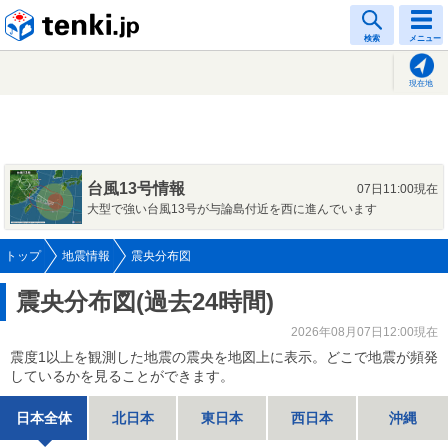
tenki.jp
検索
メニュー
現在地
台風13号情報
07日11:00現在
大型で強い台風13号が与論島付近を西に進んでいます
トップ
地震情報
震央分布図
震央分布図(過去24時間)
2026年08月07日12:00現在
震度1以上を観測した地震の震央を地図上に表示。どこで地震が頻発
しているかを見ることができます。
日本全体
北日本
東日本
西日本
沖縄