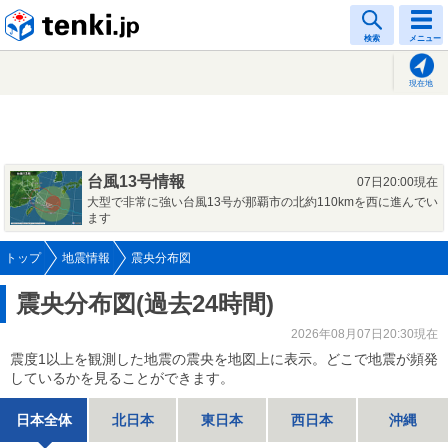
tenki.jp
検索
メニュー
現在地
台風13号情報
07日20:00現在
大型で非常に強い台風13号が那覇市の北約110kmを西に進んでい
ます
トップ
地震情報
震央分布図
震央分布図(過去24時間)
2026年08月07日20:30現在
震度1以上を観測した地震の震央を地図上に表示。どこで地震が頻発
しているかを見ることができます。
日本全体
北日本
東日本
西日本
沖縄