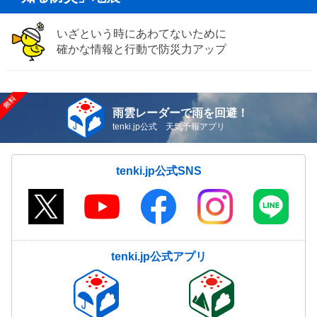
いざという時にあわてないために
確かな情報と行動で防災力アップ
雨雲レーダーで雨を回避！
tenki.jp公式 天気予報アプリ
tenki.jp公式SNS
tenki.jp公式アプリ