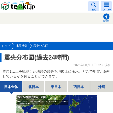
tenki.jp
検索
メニュー
現在地
トップ
地震情報
震央分布図
震央分布図(過去24時間)
2026年08月11日05:30現在
震度1以上を観測した地震の震央を地図上に表示。どこで地震が頻発
しているかを見ることができます。
日本全体
北日本
東日本
西日本
沖縄