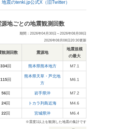
地震のtenki.jp公式X（旧Twitter）
震源地ごとの地震観測回数
期間：2026年04月30日～2026年08月08日
2026年08月08日20:30更新
地震規模
震観測回数
震源地
の最大
334
回
熊本県熊本地方
M7.1
熊本県天草・芦北地
115
回
M6.1
方
56
回
岩手県沖
M7.2
24
回
トカラ列島近海
M4.6
22
回
宮城県沖
M6.4
※震度1以上を観測した地震の集計です