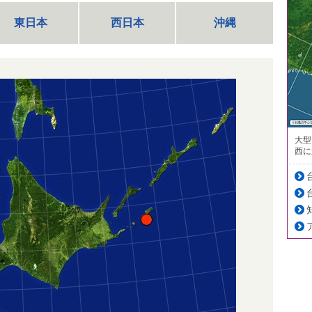
東日本
西日本
沖縄
大型
西に