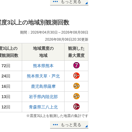
もっと見る
震度3以上の地域別観測回数
期間：2026年04月30日～2026年08月08日
2026年08月08日20:30更新
度3以上の
地域震度の
観測した
震観測回数
地域
最大震度
72
回
熊本県熊本
24
回
熊本県天草・芦北
16
回
鹿児島県薩摩
13
回
岩手県内陸北部
12
回
青森県三八上北
※震度3以上を観測した地震の集計です
もっと見る