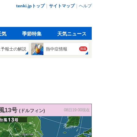
tenki.jpトップ
｜
サイトマップ
｜
ヘルプ
天気
季節特集
天気ニュース
象予報士の解説
熱中症情報
注目
風13号
(ドルフィン)
08日19:00現在