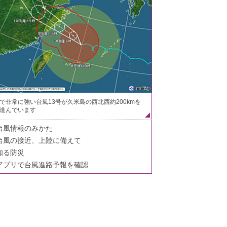
で非常に強い台風13号が久米島の西北西約200kmを
進んでいます
台風情報のみかた
台風の接近、上陸に備えて
知る防災
アプリで台風進路予報を確認