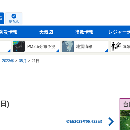
索
現在地
防災情報
天気図
指数情報
レジャー
PM2.5分布予測
地震情報
気
2023年
05月
21日
日)
台
翌日(2023年05月22日)