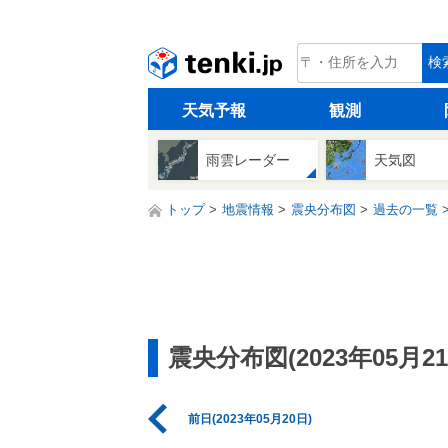
tenki.jp
検
天気予報
観測
雨雲レーダー
天気図
トップ
地震情報
震央分布図
過去の一覧
震央分布図(2023年05月21
前日(2023年05月20日)