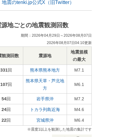
地震のtenki.jp公式X（旧Twitter）
震源地ごとの地震観測回数
期間：2026年04月29日～2026年08月07日
2026年08月07日04:10更新
地震規模
震観測回数
震源地
の最大
331
回
熊本県熊本地方
M7.1
熊本県天草・芦北地
107
回
M6.1
方
54
回
岩手県沖
M7.2
24
回
トカラ列島近海
M4.6
22
回
宮城県沖
M6.4
※震度1以上を観測した地震の集計です