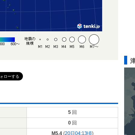
5
回
0
回
M5.4
(
20日04:13頃
)