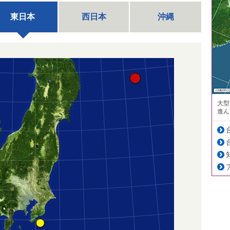
東日本
西日本
沖縄
大型
進ん