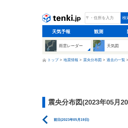
tenki.jp
検
天気予報
観測
雨雲レーダー
天気図
トップ
地震情報
震央分布図
過去の一覧
震央分布図(2023年05月20
前日(2023年05月19日)