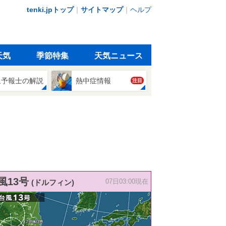
tenki.jpトップ
｜
サイトマップ
｜
ヘルプ
天気
季節特集
天気ニュース
象予報士の解説
熱中症情報
注目
風13号
(ドルフィン)
07日03:00現在