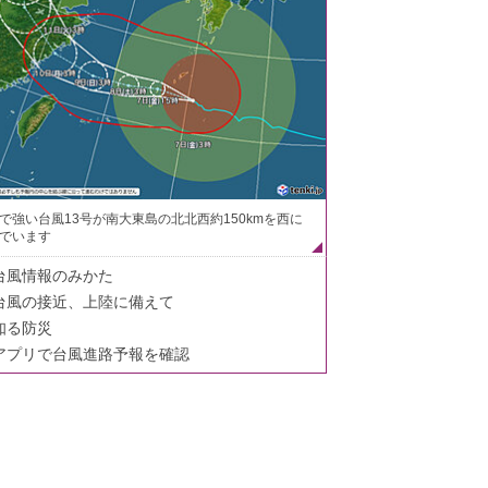
で強い台風13号が南大東島の北北西約150kmを西に
でいます
台風情報のみかた
台風の接近、上陸に備えて
知る防災
アプリで台風進路予報を確認