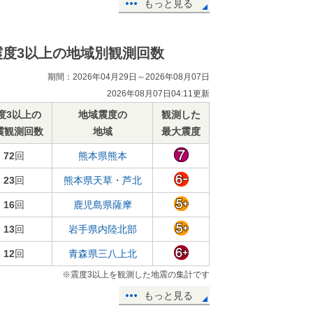
もっと見る
震度3以上の地域別観測回数
期間：2026年04月29日～2026年08月07日
2026年08月07日04:11更新
度3以上の
地域震度の
観測した
震観測回数
地域
最大震度
72
回
熊本県熊本
23
回
熊本県天草・芦北
16
回
鹿児島県薩摩
13
回
岩手県内陸北部
12
回
青森県三八上北
※震度3以上を観測した地震の集計です
もっと見る