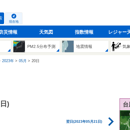
索
現在地
防災情報
天気図
指数情報
レジャー
PM2.5分布予測
地震情報
気
2023年
05月
20日
日)
台
翌日(2023年05月21日)