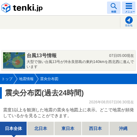
tenki.jp
検索
メニュー
現在地
台風13号情報
07日05:00現在
大型で強い台風13号が沖永良部島の東約140kmを西北西に進んで
います
トップ
地震情報
震央分布図
震央分布図(過去24時間)
2026年08月07日06:30現在
震度1以上を観測した地震の震央を地図上に表示。どこで地震が頻発
しているかを見ることができます。
日本全体
北日本
東日本
西日本
沖縄