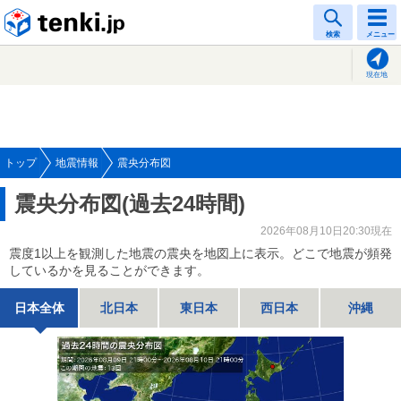
tenki.jp
検索
メニュー
現在地
トップ
地震情報
震央分布図
震央分布図(過去24時間)
2026年08月10日20:30現在
震度1以上を観測した地震の震央を地図上に表示。どこで地震が頻発
しているかを見ることができます。
日本全体
北日本
東日本
西日本
沖縄