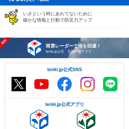
いざという時にあわてないために
確かな情報と行動で防災力アップ
雨雲レーダーで雨を回避！
tenki.jp公式 天気予報アプリ
tenki.jp公式SNS
tenki.jp公式アプリ