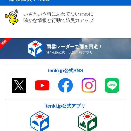
いざという時にあわてないために
確かな情報と行動で防災力アップ
雨雲レーダーで雨を回避！
tenki.jp公式 天気予報アプリ
tenki.jp公式SNS
tenki.jp公式アプリ