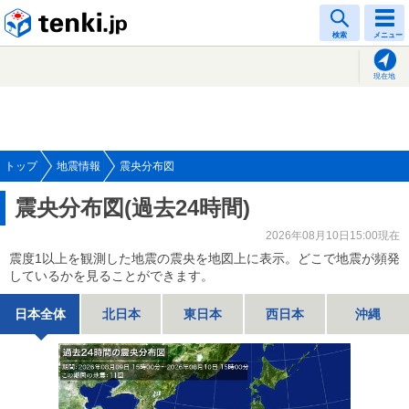
tenki.jp
検索
メニュー
現在地
トップ
地震情報
震央分布図
震央分布図(過去24時間)
2026年08月10日15:00現在
震度1以上を観測した地震の震央を地図上に表示。どこで地震が頻発
しているかを見ることができます。
日本全体
北日本
東日本
西日本
沖縄