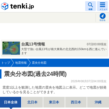
tenki.jp
検索
メニュー
現在地
台風13号情報
07日03:00現在
大型で強い台風13号が南大東島の北北西約150kmを西に進んでい
ます
トップ
地震情報
震央分布図
震央分布図(過去24時間)
2026年08月07日04:00現在
震度1以上を観測した地震の震央を地図上に表示。どこで地震が頻発
しているかを見ることができます。
日本全体
北日本
東日本
西日本
沖縄