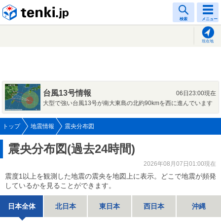
tenki.jp
検索
メニュー
現在地
台風13号情報
06日23:00現在
大型で強い台風13号が南大東島の北約90kmを西に進んでいます
トップ
地震情報
震央分布図
震央分布図(過去24時間)
2026年08月07日01:00現在
震度1以上を観測した地震の震央を地図上に表示。どこで地震が頻発
しているかを見ることができます。
日本全体
北日本
東日本
西日本
沖縄