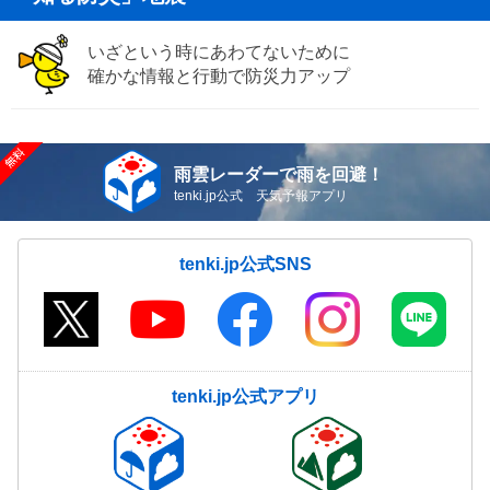
いざという時にあわてないために
確かな情報と行動で防災力アップ
雨雲レーダーで雨を回避！
tenki.jp公式 天気予報アプリ
tenki.jp公式SNS
tenki.jp公式アプリ