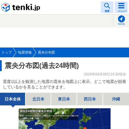
tenki.jp
検索
メニュー
現在地
トップ
地震情報
震央分布図
震央分布図(過去24時間)
2026年08月09日19:30現在
震度1以上を観測した地震の震央を地図上に表示。どこで地震が頻発
しているかを見ることができます。
日本全体
北日本
東日本
西日本
沖縄