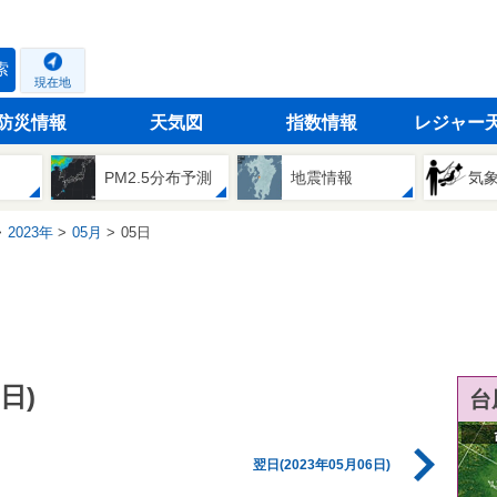
索
現在地
防災情報
天気図
指数情報
レジャー
PM2.5分布予測
地震情報
気
2023年
05月
05日
日)
台
翌日(2023年05月06日)