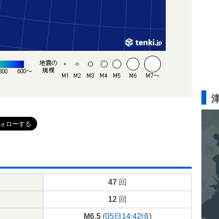
47
回
12
回
M6.5
(
05日14:42頃
)