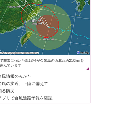
で非常に強い台風13号が久米島の西北西約210kmを
進んでいます
台風情報のみかた
台風の接近、上陸に備えて
知る防災
アプリで台風進路予報を確認