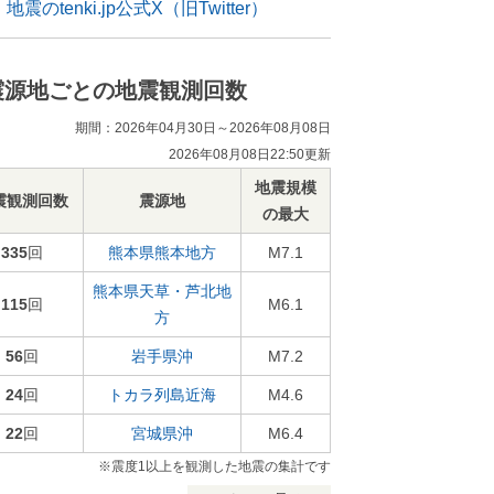
地震のtenki.jp公式X（旧Twitter）
震源地ごとの地震観測回数
期間：2026年04月30日～2026年08月08日
2026年08月08日22:50更新
地震規模
震観測回数
震源地
の最大
335
回
熊本県熊本地方
M7.1
熊本県天草・芦北地
115
回
M6.1
方
56
回
岩手県沖
M7.2
24
回
トカラ列島近海
M4.6
22
回
宮城県沖
M6.4
※震度1以上を観測した地震の集計です