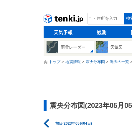
tenki.jp
検
天気予報
観測
雨雲レーダー
天気図
トップ
地震情報
震央分布図
過去の一覧
震央分布図(2023年05月05
前日(2023年05月04日)