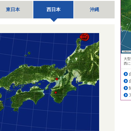
東日本
西日本
沖縄
大型
西に