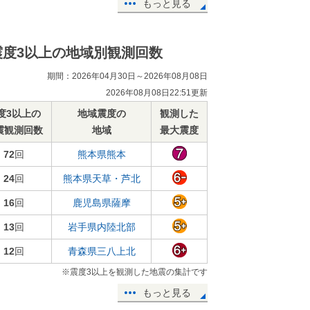
もっと見る
震度3以上の地域別観測回数
期間：2026年04月30日～2026年08月08日
2026年08月08日22:51更新
度3以上の
地域震度の
観測した
震観測回数
地域
最大震度
72
回
熊本県熊本
24
回
熊本県天草・芦北
16
回
鹿児島県薩摩
13
回
岩手県内陸北部
12
回
青森県三八上北
※震度3以上を観測した地震の集計です
もっと見る