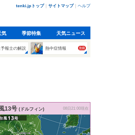
tenki.jpトップ
｜
サイトマップ
｜
ヘルプ
天気
季節特集
天気ニュース
象予報士の解説
熱中症情報
注目
風13号
(ドルフィン)
08日21:00現在