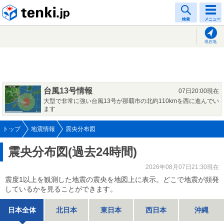
tenki.jp
検索
メニュー
現在地
台風13号情報
07日20:00現在
大型で非常に強い台風13号が那覇市の北約110kmを西に進んでい
ます
トップ
地震情報
震央分布図
震央分布図(過去24時間)
2026年08月07日21:30現在
震度1以上を観測した地震の震央を地図上に表示。どこで地震が頻発
しているかを見ることができます。
日本全体
北日本
東日本
西日本
沖縄