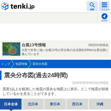
tenki.jp
検索
メニュー
現在地
台風13号情報
09日03:00現在
大型で非常に強い台風13号が宮古島の北北西約290kmを西北西に
進んでいます
トップ
地震情報
震央分布図
震央分布図(過去24時間)
2026年08月09日04:00現在
震度1以上を観測した地震の震央を地図上に表示。どこで地震が頻発
しているかを見ることができます。
日本全体
北日本
東日本
西日本
沖縄