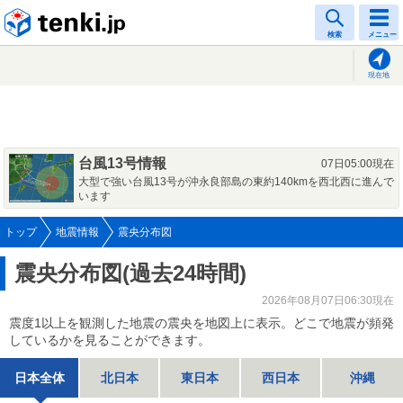
tenki.jp
検索
メニュー
現在地
台風13号情報
07日05:00現在
大型で強い台風13号が沖永良部島の東約140kmを西北西に進んで
います
トップ
地震情報
震央分布図
震央分布図(過去24時間)
2026年08月07日06:30現在
震度1以上を観測した地震の震央を地図上に表示。どこで地震が頻発
しているかを見ることができます。
日本全体
北日本
東日本
西日本
沖縄