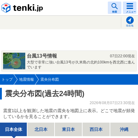
tenki.jp
検索
メニュー
現在地
台風13号情報
07日22:00現在
大型で非常に強い台風13号が久米島の北約100kmを西北西に進ん
でいます
トップ
地震情報
震央分布図
震央分布図(過去24時間)
2026年08月07日23:30現在
震度1以上を観測した地震の震央を地図上に表示。どこで地震が頻発
しているかを見ることができます。
日本全体
北日本
東日本
西日本
沖縄