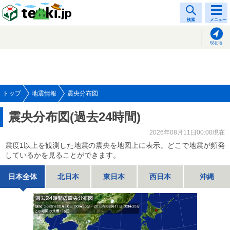
tenki.jp
検索
メニュー
現在地
トップ
地震情報
震央分布図
震央分布図(過去24時間)
2026年08月11日00:00現在
震度1以上を観測した地震の震央を地図上に表示。どこで地震が頻発
しているかを見ることができます。
日本全体
北日本
東日本
西日本
沖縄