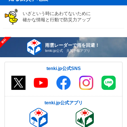
いざという時にあわてないために
確かな情報と行動で防災力アップ
雨雲レーダーで雨を回避！
tenki.jp公式 天気予報アプリ
tenki.jp公式SNS
tenki.jp公式アプリ