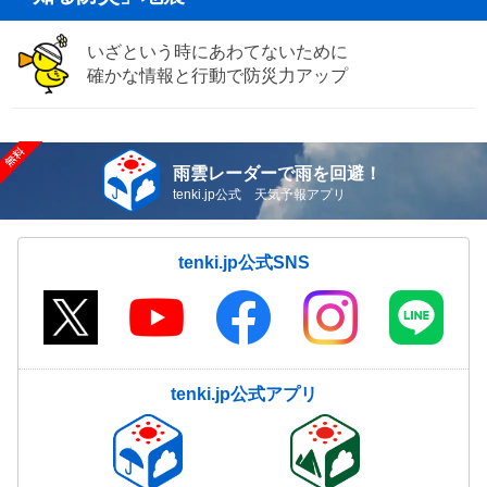
いざという時にあわてないために
確かな情報と行動で防災力アップ
雨雲レーダーで雨を回避！
tenki.jp公式 天気予報アプリ
tenki.jp公式SNS
tenki.jp公式アプリ