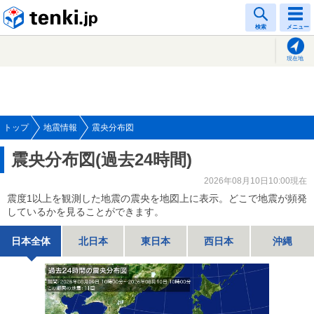
tenki.jp
検索
メニュー
現在地
トップ
地震情報
震央分布図
震央分布図(過去24時間)
2026年08月10日10:00現在
震度1以上を観測した地震の震央を地図上に表示。どこで地震が頻発
しているかを見ることができます。
日本全体
北日本
東日本
西日本
沖縄