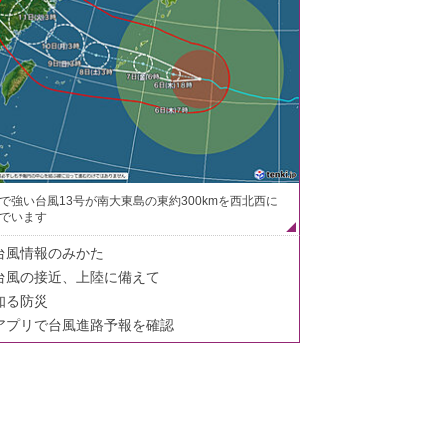
で強い台風13号が南大東島の東約300kmを西北西に
でいます
台風情報のみかた
台風の接近、上陸に備えて
知る防災
アプリで台風進路予報を確認