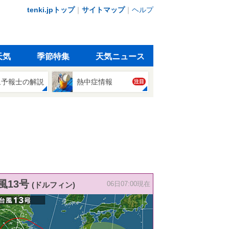
tenki.jpトップ
｜
サイトマップ
｜
ヘルプ
天気
季節特集
天気ニュース
象予報士の解説
熱中症情報
注目
風13号
(ドルフィン)
06日07:00現在