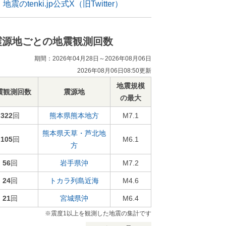
地震のtenki.jp公式X（旧Twitter）
震源地ごとの地震観測回数
期間：2026年04月28日～2026年08月06日
2026年08月06日08:50更新
地震規模
震観測回数
震源地
の最大
322
回
熊本県熊本地方
M7.1
熊本県天草・芦北地
105
回
M6.1
方
56
回
岩手県沖
M7.2
24
回
トカラ列島近海
M4.6
21
回
宮城県沖
M6.4
※震度1以上を観測した地震の集計です