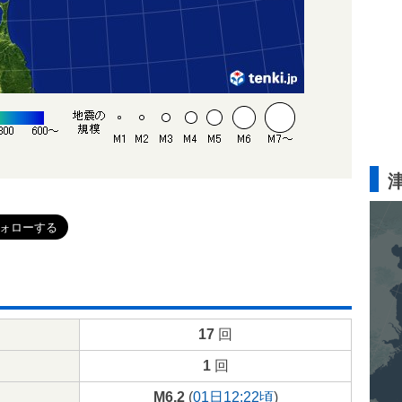
17
回
1
回
M6.2
(
01日12:22頃
)