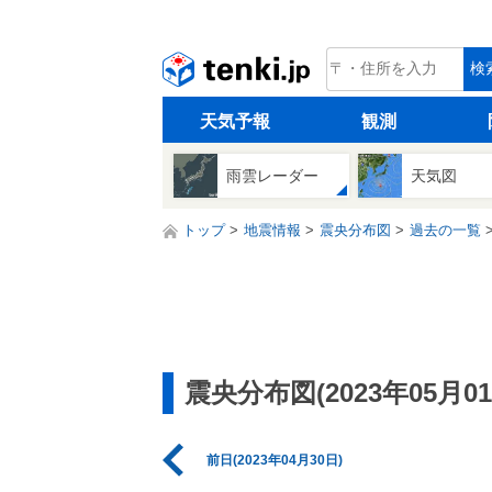
tenki.jp
検
天気予報
観測
雨雲レーダー
天気図
トップ
地震情報
震央分布図
過去の一覧
震央分布図(2023年05月01
前日(2023年04月30日)