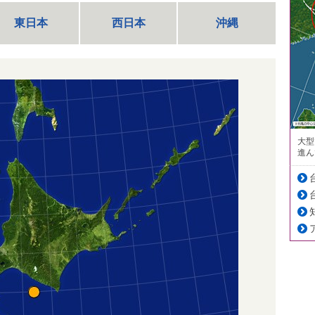
東日本
西日本
沖縄
大型
進ん