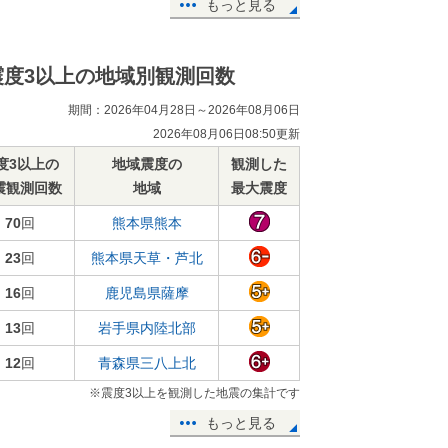
もっと見る
震度3以上の地域別観測回数
期間：2026年04月28日～2026年08月06日
2026年08月06日08:50更新
度3以上の
地域震度の
観測した
震観測回数
地域
最大震度
70
回
熊本県熊本
23
回
熊本県天草・芦北
16
回
鹿児島県薩摩
13
回
岩手県内陸北部
12
回
青森県三八上北
※震度3以上を観測した地震の集計です
もっと見る