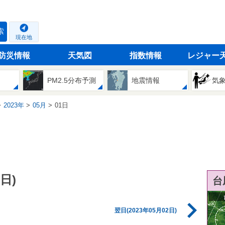
索
現在地
防災情報
天気図
指数情報
レジャー
PM2.5分布予測
地震情報
気
2023年
05月
01日
日)
台
翌日(2023年05月02日)