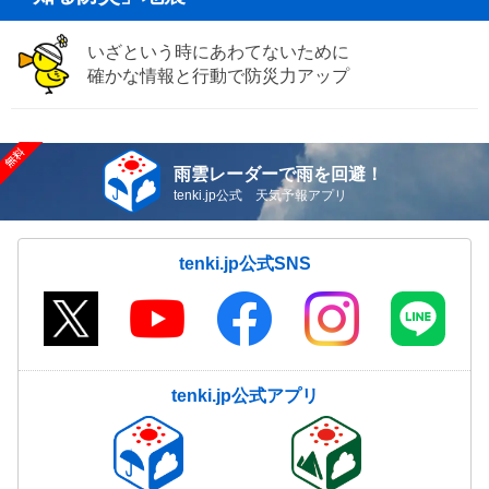
いざという時にあわてないために
確かな情報と行動で防災力アップ
雨雲レーダーで雨を回避！
tenki.jp公式 天気予報アプリ
tenki.jp公式SNS
tenki.jp公式アプリ