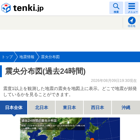
tenki.jp
検索
メニュー
現在地
トップ
地震情報
震央分布図
震央分布図(過去24時間)
2026年08月09日19:30現在
震度1以上を観測した地震の震央を地図上に表示。どこで地震が頻発
しているかを見ることができます。
日本全体
北日本
東日本
西日本
沖縄