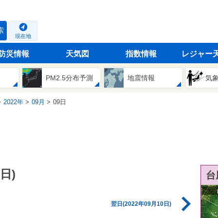
索
現在地
防災情報
天気図
指数情報
レジャー
PM2.5分布予測
地震情報
気
2022年
09月
09日
日)
台
翌日(2022年09月10日)