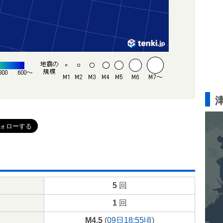
5
回
1
回
M4.5
(
09日18:55頃
)