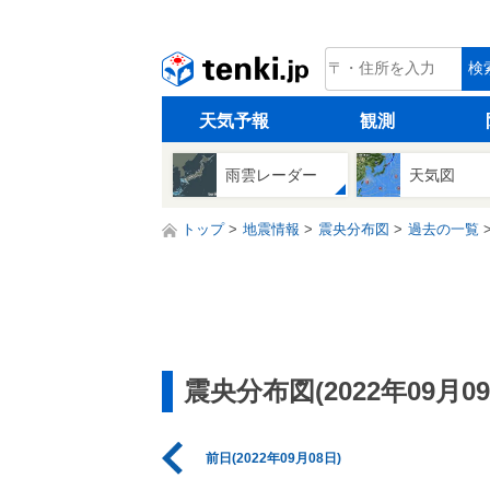
tenki.jp
検
天気予報
観測
雨雲レーダー
天気図
トップ
地震情報
震央分布図
過去の一覧
震央分布図(2022年09月09
前日(2022年09月08日)