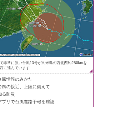
で非常に強い台風13号が久米島の西北西約280kmを
西に進んでいます
台風情報のみかた
台風の接近、上陸に備えて
知る防災
アプリで台風進路予報を確認