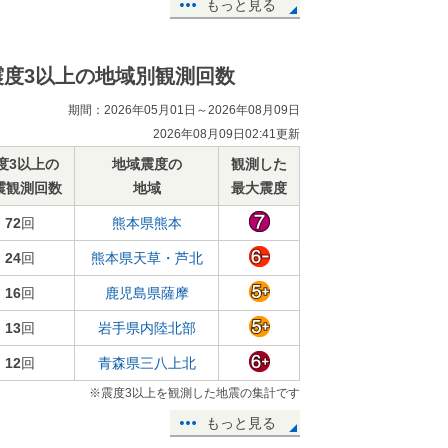
もっと見る
震度3以上の地域別観測回数
期間：2026年05月01日～2026年08月09日
2026年08月09日02:41更新
度3以上の
地域震度の
観測した
震観測回数
地域
最大震度
72
回
熊本県熊本
24
回
熊本県天草・芦北
16
回
鹿児島県薩摩
13
回
岩手県内陸北部
12
回
青森県三八上北
※震度3以上を観測した地震の集計です
もっと見る