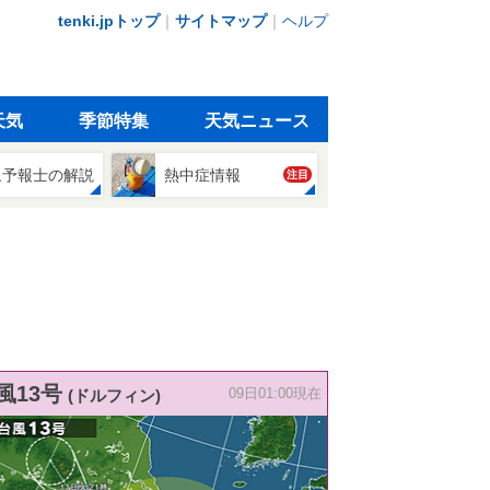
tenki.jpトップ
｜
サイトマップ
｜
ヘルプ
天気
季節特集
天気ニュース
象予報士の解説
熱中症情報
注目
風13号
(ドルフィン)
09日01:00現在