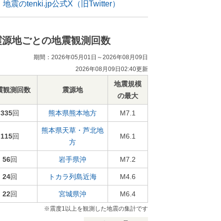
地震のtenki.jp公式X（旧Twitter）
震源地ごとの地震観測回数
期間：2026年05月01日～2026年08月09日
2026年08月09日02:40更新
地震規模
震観測回数
震源地
の最大
335
回
熊本県熊本地方
M7.1
熊本県天草・芦北地
115
回
M6.1
方
56
回
岩手県沖
M7.2
24
回
トカラ列島近海
M4.6
22
回
宮城県沖
M6.4
※震度1以上を観測した地震の集計です