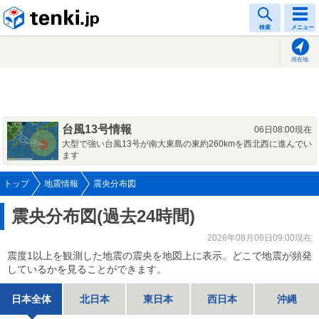
tenki.jp
検索
メニュー
現在地
台風13号情報
06日08:00現在
大型で強い台風13号が南大東島の東約260kmを西北西に進んでい
ます
トップ
地震情報
震央分布図
震央分布図(過去24時間)
2026年08月06日09:00現在
震度1以上を観測した地震の震央を地図上に表示。どこで地震が頻発
しているかを見ることができます。
日本全体
北日本
東日本
西日本
沖縄