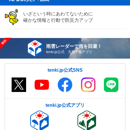
いざという時にあわてないために
確かな情報と行動で防災力アップ
雨雲レーダーで雨を回避！
tenki.jp公式 天気予報アプリ
tenki.jp公式SNS
tenki.jp公式アプリ