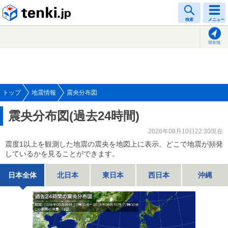
tenki.jp
検索
メニュー
現在地
トップ
地震情報
震央分布図
震央分布図(過去24時間)
2026年08月10日22:30現在
震度1以上を観測した地震の震央を地図上に表示。どこで地震が頻発
しているかを見ることができます。
日本全体
北日本
東日本
西日本
沖縄