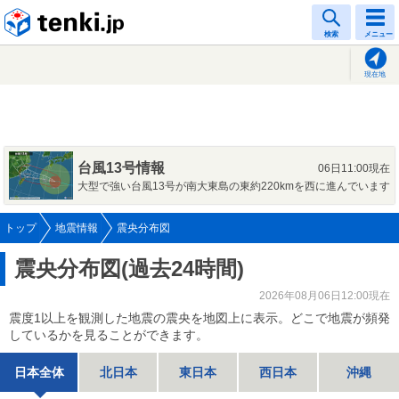
tenki.jp
検索
メニュー
現在地
台風13号情報
06日11:00現在
大型で強い台風13号が南大東島の東約220kmを西に進んでいます
トップ
地震情報
震央分布図
震央分布図(過去24時間)
2026年08月06日12:00現在
震度1以上を観測した地震の震央を地図上に表示。どこで地震が頻発
しているかを見ることができます。
日本全体
北日本
東日本
西日本
沖縄